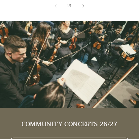
de
1
/
3
COMMUNITY CONCERTS 26/27