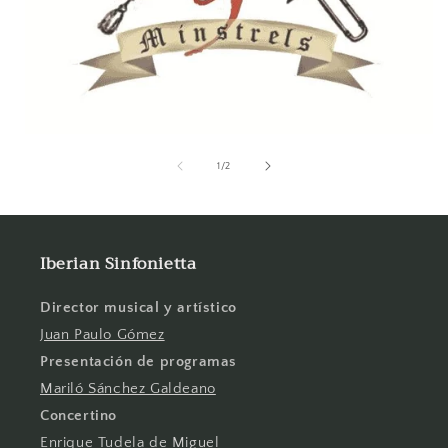
de
1
/
2
Iberian Sinfonietta
Director musical y artístico
Juan Paulo Gómez
Presentación de programas
Mariló Sánchez Galdeano
Concertino
Enrique Tudela de Miguel