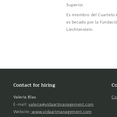
Superior.
Es miembro del Cuarteto A
es becado por la Fundaci
Liechtenstein.
Contact for hiring
Co
Valeria Blau
Co
E-mail:
valeria@vidaartmanagement.com
Website:
www.vidaartmanagement.com