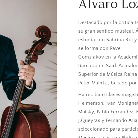
Álvaro L
Destacado por la crítica 
su gran sentido musical,
estudia con Sabrina Rui 
se forma con Pavel
Gomziakov en la Academia
Barenboim-Said. Actualme
Superior de Música Reina 
Peter Maintz , becado por
Ha recibido clases magistr
Helmerson, Ivan Monighet
Maisky, Pablo Ferrández, K
J.Queyras y Fernando Aria
seleccionado para partic
Masterclasses con Philipp