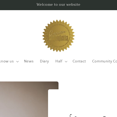
Welcome to our website
know us
News
Diary
Half
Contact
Community Co